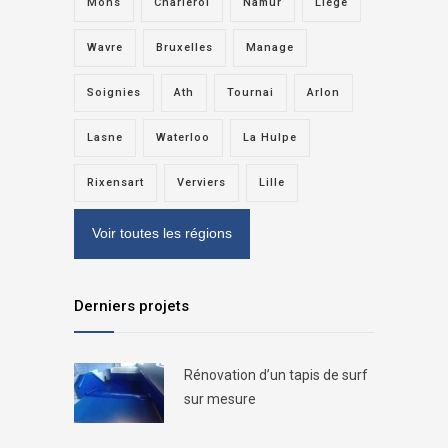
Mons
Charleroi
Namur
Liège
Wavre
Bruxelles
Manage
Soignies
Ath
Tournai
Arlon
Lasne
Waterloo
La Hulpe
Rixensart
Verviers
Lille
Voir toutes les régions
Derniers projets
Rénovation d’un tapis de surf
sur mesure