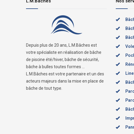
L.M.Bâches
Nos ser
Bâch
Bâch
Bâch
Depuis plus de 20 ans, L.M.Bâches est
Vole
votre spécialiste en réalisation de bâche
Poch
de piscine été/hiver, bâche de sécurité,
Réno
bâche à bulles toutes formes ...
Line
L.M.Bâches est votre partenaire et un des
acteurs majeurs dans la mise en place de
Bâc
bâche de tout type.
Paro
Par
Bâch
Impr
Pann