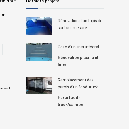
 Hainaut
Derniers projets
nce.
Rénovation d’un tapis de
surf sur mesure
Pose d’un liner intégral
Rénovation piscine et
liner
Remplacement des
parois d’un food-truck
ensart
Paroi food-
truck/camion