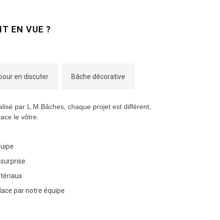
T EN VUE ?
our en discuter
Bâche décorative
lisé par L.M.Bâches, chaque projet est différent,
ace le vôtre.
quipe
 surprise
atériaux
place par notre équipe