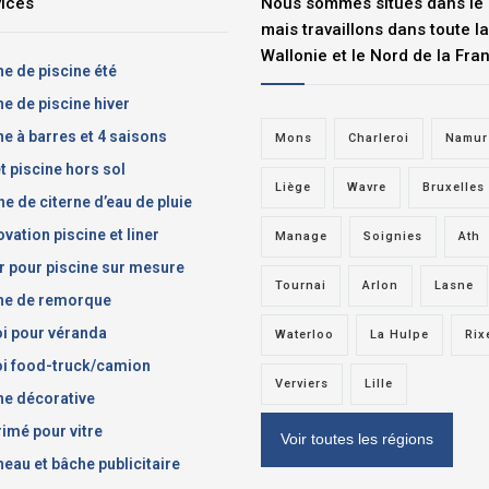
vices
Nous sommes situés dans le
mais travaillons dans toute la
Wallonie et le Nord de la Fra
e de piscine été
e de piscine hiver
e à barres et 4 saisons
Mons
Charleroi
Namur
t piscine hors sol
Liège
Wavre
Bruxelles
e de citerne d’eau de pluie
vation piscine et liner
Manage
Soignies
Ath
r pour piscine sur mesure
Tournai
Arlon
Lasne
he de remorque
i pour véranda
Waterloo
La Hulpe
Rix
oi food-truck/camion
Verviers
Lille
e décorative
imé pour vitre
Voir toutes les régions
eau et bâche publicitaire